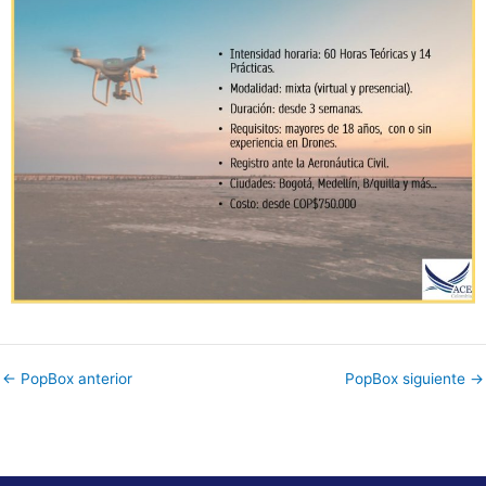
←
PopBox anterior
PopBox siguiente
→