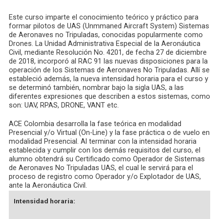
de
Este curso imparte el conocimiento teórico y práctico para
entradas
formar pilotos de UAS (Unmmaned Aircraft System) Sistemas
de Aeronaves no Tripuladas, conocidas popularmente como
Drones. La Unidad Administrativa Especial de la Aeronáutica
Civil, mediante Resolución No. 4201, de fecha 27 de diciembre
de 2018, incorporó al RAC 91 las nuevas disposiciones para la
operación de los Sistemas de Aeronaves No Tripuladas. Allí se
estableció además, la nueva intensidad horaria para el curso y
se determinó también, nombrar bajo la sigla UAS, a las
diferentes expresiones que describen a estos sistemas, como
son: UAV, RPAS, DRONE, VANT etc.
ACE Colombia desarrolla la fase teórica en modalidad
Presencial y/o Virtual (On-Line) y la fase práctica o de vuelo en
modalidad Presencial. Al terminar con la intensidad horaria
establecida y cumplir con los demás requisitos del curso, el
alumno obtendrá su Certificado como Operador de Sistemas
de Aeronaves No Tripuladas UAS, el cual le servirá para el
proceso de registro como Operador y/o Explotador de UAS,
ante la Aeronáutica Civil.
Intensidad horaria: