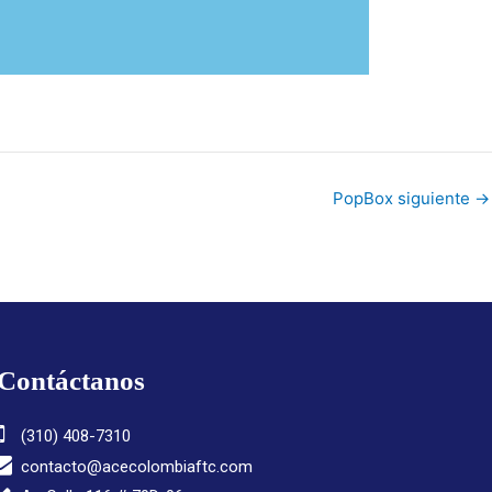
PopBox siguiente
→
Contáctanos
(310) 408-7310
contacto@acecolombiaftc.com