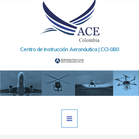
Ir
al
contenido
Centro de Instrucción Aeronáutica | CCI-080
Navegación